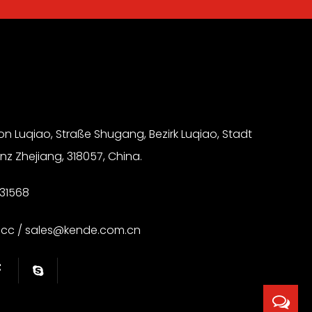
ion Luqiao, Straße Shugang, Bezirk Luqiao, Stadt
nz Zhejiang, 318057, China.
31568
.cc
/
sales@kende.com.cn