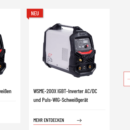
NEU
NEU
weißen
WSME-200X IGBT-Inverter AC/DC
MIG
und Puls-WIG-Schweißgerät
Inv
Lic
(FC
MEHR ENTDECKEN