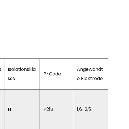
s
Isolationskla
Angewandt
Schwei
IP-Code
sse
e Elektrode
el
H01N2-
H
IP21S
1,6-2,5
1×10 m
1,5m