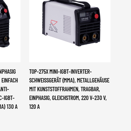
NPHASIG
TOP-275X MINI-IGBT-INVERTER-
CM-18
, EINFACH
SCHWEISSGERÄT (MMA), METALLGEHÄUSE M
INVER
ANTI-
IT KUNSTSTOFFRAHMEN, TRAGBAR, E
MA 2T
C-IGBT-
INPHASIG, GLEICHSTROM, 220 V–230 V, 1
NVERT
A) 130 A
20 A
RAHT