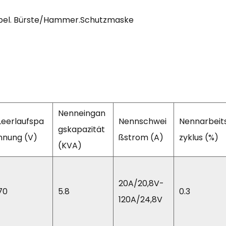
abel. Bürste/Hammer.Schutzmaske
Nenneingan
Leerlaufspa
Nennschwei
Nennarbeit
gskapazität
nnung (V)
ßstrom (A)
zyklus (%)
(KVA)
20A/20,8V-
70
5.8
0.3
120A/24,8V