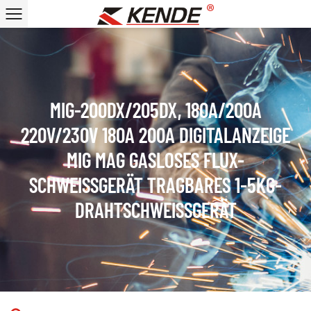
MIG-200DX/205DX, 180A/200A
220V/230V 180A 200A DIGITALANZEIGE
MIG MAG GASLOSES FLUX-
SCHWEISSGERÄT TRAGBARES 1-5KG-D
RAHTSCHWEISSGERÄT