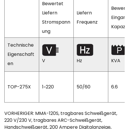
Bewertet
Bewert
Liefern
Liefern
Eingang
Stromspann
Frequenz
Kapazit
ung
Technische
Eigenschaft
V
Hz
KVA
en
TOP-275X
1~220
50/60
6.6
VORHERIGER: MMA-120S, tragbares Schweißgerät,
220 V/230 V, tragbares ARC-Schweißgerät,
Handschweißgerät, 200 Ampere Digitalanzeige,