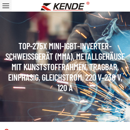
TOP-275X MINI-IGBT-INVERTER-
SCHWEISSGERÄT (MMA), METALLGEHÄUSE M
IT KUNSTSTOFFRAHMEN, TRAGBAR, E
INPHASIG, GLEICHSTROM, 220 V–230 V, 1
20 A