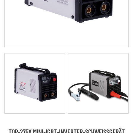
TOP-275X MINI-IGBT-INVERTER-SCHWEISSGERÄT (