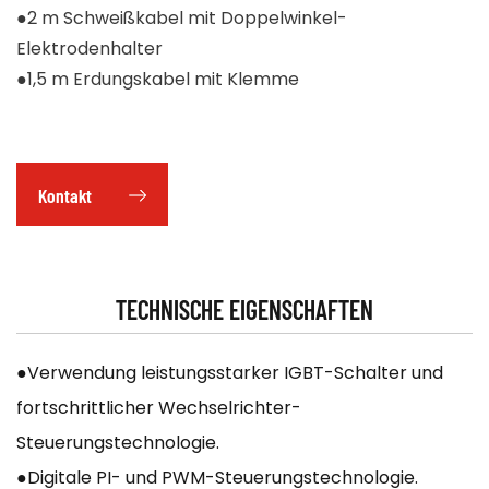
●2 m Schweißkabel mit Doppelwinkel-
Elektrodenhalter
●1,5 m Erdungskabel mit Klemme
●Hohe Schweißstromstabilität für konstante
Leistung
Kontakt
●Der Gleichstromausgang bietet einen stabilen
Ausgang für eine gute Durchdringung
TECHNISCHE EIGENSCHAFTEN
●Verwendung leistungsstarker IGBT-Schalter und
fortschrittlicher Wechselrichter-
Steuerungstechnologie.
●Digitale PI- und PWM-Steuerungstechnologie.